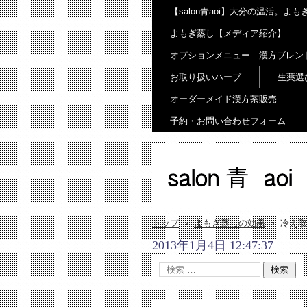
【salon青aoi】大分の温活。
よもぎ蒸し【メディア紹介】
オプションメニュー 漢方ブレン
お取り扱いハーブ
生薬選
オーダーメイド漢方茶販売
予約・お問い合わせフォーム
salon 青 aoi
トップ
›
よもぎ蒸しの効果
›
冷え取
2013年1月4日 12:47:37