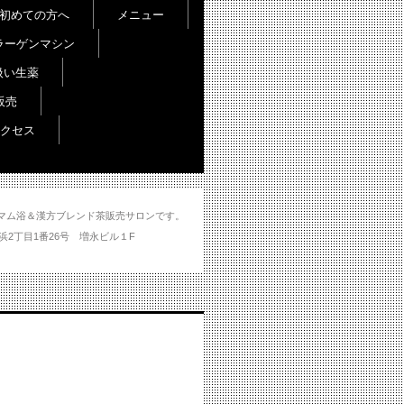
初めての方へ
メニュー
ラーゲンマシン
扱い生薬
販売
クセス
し＆ハマム浴＆漢方ブレンド茶販売サロンです。
分市大州浜2丁目1番26号 増永ビル１F