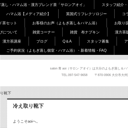
よもぎ蒸し・ハマム浴・漢方ブレンド茶「サロンアオイ」
スタッフ紹介・
ハマム浴【メディア紹介】
英国式リフレクソロジー
コ
ド茶セット
お客様のお声（よもぎ蒸し＆ハマム浴）
お取り
びについて
雑貨コーナー
雑貨 布ナプキン
漢方茶
漢方茶講座
ブログ
Q＆A
スタッフ募集
ア
ご予約状況（よもぎ蒸し個室・ハマム浴）・新着情報・FAQ
salon 青 aoi（サロン アオイ）は大分のよもぎ蒸
TEL.
097-547-9658
〒870-0906 大
り靴下
冷え取り靴下
ようこそaoiへ。