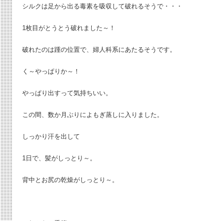
シルクは足から出る毒素を吸収して破れるそうで・・・
1枚目がとうとう破れました～！
破れたのは踵の位置で、婦人科系にあたるそうです。
く～やっぱりか～！
やっぱり出すって気持ちいい。
この間、数か月ぶりによもぎ蒸しに入りました。
しっかり汗を出して
1日で、髪がしっとり～。
背中とお尻の乾燥がしっとり～。