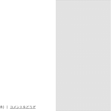
増永)
|
コメントをどうぞ