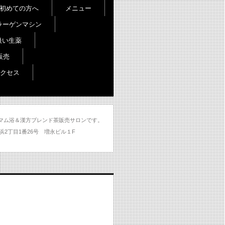
初めての方へ
メニュー
ラーゲンマシン
扱い生薬
販売
クセス
し＆ハマム浴＆漢方ブレンド茶販売サロンです。
分市大州浜2丁目1番26号 増永ビル１F