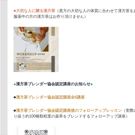
■
大切な人に贈る漢方茶
（貴方の大切な人の体質に合わせて漢方茶を
服薬中の方の漢方茶はお作り頂けません）
●
漢方茶ブレンダー協会認定講座のお知らせ
●
■
漢方茶ブレンダー協会認定講座全6講座
■
漢方茶ブレンダー協会認定講座後のフォローアップレッスン
（実際の
り扱う約100種類程度の薬草をブレンドするフォローアップ講座）