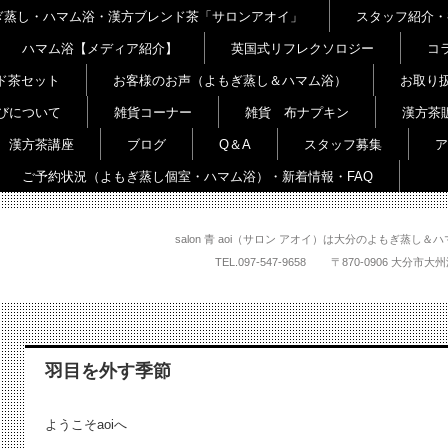
よもぎ蒸し・ハマム浴・漢方ブレンド茶「サロンアオイ」
スタッフ紹介・
ハマム浴【メディア紹介】
英国式リフレクソロジー
コ
ド茶セット
お客様のお声（よもぎ蒸し＆ハマム浴）
お取り
びについて
雑貨コーナー
雑貨 布ナプキン
漢方茶
漢方茶講座
ブログ
Q＆A
スタッフ募集
ア
ご予約状況（よもぎ蒸し個室・ハマム浴）・新着情報・FAQ
salon 青 aoi（サロン アオイ）は大分のよもぎ蒸
TEL.
097-547-9658
〒870-0906 大
羽目を外す季節
ようこそaoiへ