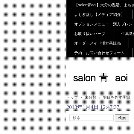
【salon青aoi】大分の温活。
よもぎ蒸し【メディア紹介】
オプションメニュー 漢方ブレン
お取り扱いハーブ
生薬選
オーダーメイド漢方茶販売
予約・お問い合わせフォーム
salon 青 aoi
トップ
›
未分類
›
羽目を外す季節
2013年1月4日 12:47:37