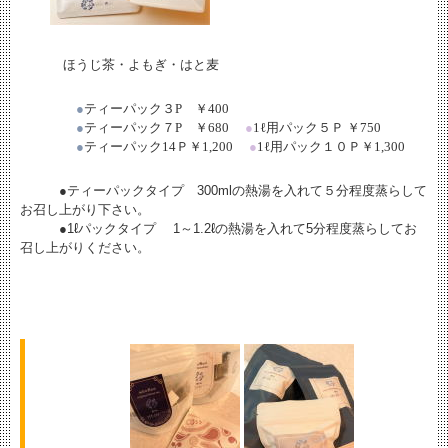
ほうじ茶・よもぎ・はと麦
●
ティーパック３
P
￥
400
●
ティーパック７
P
￥
680
●
1
ℓ
用パック５Ｐ ￥
750
●
ティーパック
14
Ｐ￥
1,200
●
1
ℓ
用パック１０Ｐ￥
1,300
●ティーパックタイプ 300mlの熱湯を入れて５分程度蒸らして
お召し上がり下さい。
●1ℓパックタイプ 1～1.2ℓの熱湯を入れて5分程度蒸らしてお
召し上がりください。