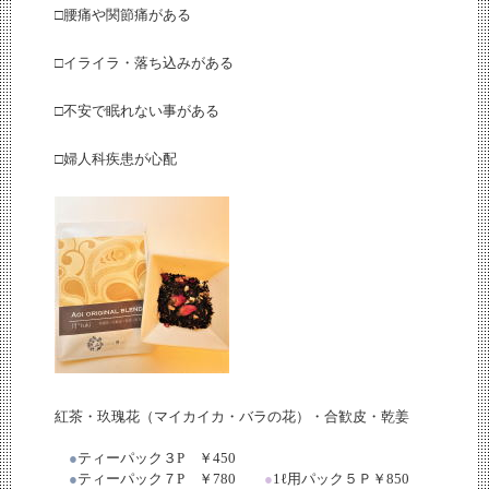
□腰痛や関節痛がある
□イライラ・落ち込みがある
□不安で眠れない事がある
□婦人科疾患が心配
紅茶・玖瑰花（マイカイカ・バラの花）・合歓皮・乾姜
●
ティーパック３
P
￥
450
●
ティーパック７
P
￥
780
●
1
ℓ
用パック５Ｐ￥
850