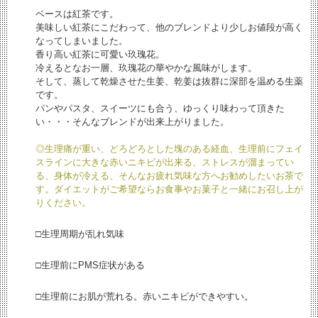
ベースは紅茶です。
美味しい紅茶にこだわって、他のブレンドより少しお値段が高く
なってしまいました。
香り高い紅茶に可愛い玖瑰花。
冷えるとなお一層、玖瑰花の華やかな風味がします。
そして、蒸して乾燥させた生姜、乾姜は抜群に深部を温める生薬
です。
パンやパスタ、スイーツにも合う、ゆっくり味わって頂きた
い・・・そんなブレンドが出来上がりました。
◎生理痛が重い、どろどろとした塊のある経血、生理前にフェイ
スラインに大きな赤いニキビが出来る、ストレスが溜まってい
る、身体が冷える、そんなお疲れ気味な方へお勧めしたいお茶で
す。ダイエットがご希望ならお食事やお菓子と一緒にお召し上が
りください。
□生理周期が乱れ気味
□生理前にPMS症状がある
□生理前にお肌が荒れる。赤いニキビができやすい。