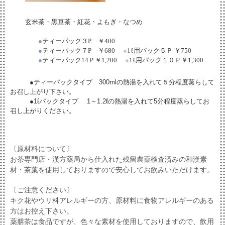
玄米茶・黒豆茶・紅花・よもぎ・なつめ
●
ティーパック３
P
￥
400
●
ティーパック７
P
￥
680
●
1
ℓ
用パック５Ｐ ￥
750
●
ティーパック
14
Ｐ￥
1,200
●
1
ℓ
用パック１０Ｐ￥
1,300
●ティーパックタイプ 300mlの熱湯を入れて５分程度蒸らして
お召し上がり下さい。
●1ℓパックタイプ 1～1.2ℓの熱湯を入れて5分程度蒸らしてお
召し上がりください。
〔原材料について〕
お茶専門店・漢方薬局から仕入れた残留農薬検査済みの和漢素
材・茶葉を使用しておりますので安心してお飲みいただけます。
〔ご注意ください〕
キク花やウリ科アレルギーの方、原材料に食物アレルギーのある
方はお控え下さい。
薬膳茶は食品ですが、色々な素材を使用しておりますので、飲用