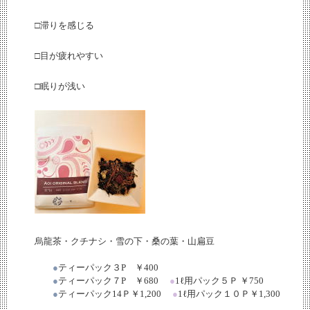
□滞りを感じる
□目が疲れやすい
□眠りが浅い
烏龍茶・クチナシ・雪の下・桑の葉・山扁豆
●
ティーパック３
P
￥
400
●
ティーパック７
P
￥
680
●
1
ℓ
用パック５Ｐ ￥
750
●
ティーパック
14
Ｐ￥
1,200
●
1
ℓ
用パック１０Ｐ￥
1,300