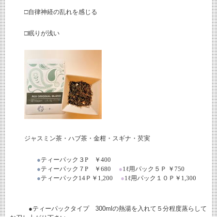
□自律神経の乱れを感じる
□眠りが浅い
ジャスミン茶・ハブ茶・金柑・スギナ・芡実
●
ティーパック３
P
￥
400
●
ティーパック７
P
￥
680
●
1
ℓ
用パック５Ｐ ￥
750
●
ティーパック
14
Ｐ￥
1,200
●
1
ℓ
用パック１０Ｐ￥
1,300
●ティーパックタイプ 300mlの熱湯を入れて５分程度蒸らして