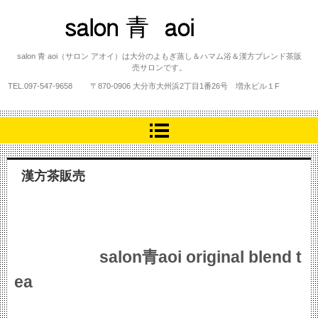
salon 青 aoi
salon 青 aoi（サロン アオイ）は大分のよもぎ蒸し＆ハマム浴＆漢方ブレンド茶販
売サロンです。
TEL.
097-547-9658
〒870-0906 大分市大州浜2丁目1番26号 増永ビル１F
漢方茶販売
salon青aoi original blend t
ea