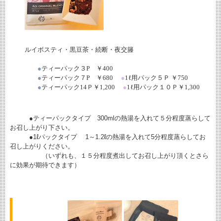
ルイボスティ・黒豆茶・続断・夜交籐
●
ティーパック３
P
￥
400
●
ティーパック７
P
￥
680
●
1
ℓ
用パック５Ｐ ￥
750
●
ティーパック
14
Ｐ￥
1,200
●
1
ℓ
用パック１０Ｐ￥
1,300
●ティーパックタイプ 300mlの熱湯を入れて５分程度蒸らして
お召し上がり下さい。
●1ℓパックタイプ 1～1.2ℓの熱湯を入れて5分程度蒸らしてお
召し上がりください。
（いずれも、１５分程度煮出してお召し上がり頂くとさら
に効果が期待できます）