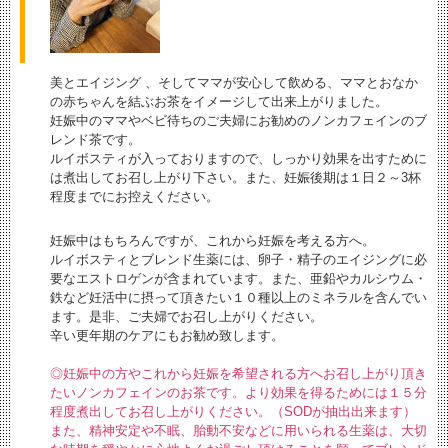
美とエイジング 、そしてママが安心して飲める、ママとおなか
の赤ちゃんを結ぶお茶をイメージして出来上がりました。
妊娠中のママやベビ待ちのご夫婦にお勧めのノンカフェインのブ
レンド茶です。
ルイボスティが入っておりますので、しっかり効果を出すために
は煮出してお召し上がり下さい。また、妊娠後期は１日２～3杯
程度までにお控えください。
妊娠中はもちろんですが、これから妊娠を考える方へ。
ルイボスティとブレンド生薬には、卵子・精子のエイジングに必
要なエストロゲンが含まれています。また、亜鉛やカルシウム・
鉄など妊活中に摂って頂きたい１０種以上のミネラルを含んでい
ます。是非、ご夫婦でお召し上がりください。
辛い更年期のケアにもお勧め致します。
◎妊娠中の方やこれから妊娠を希望される方へお召し上がり頂き
たいノンカフェインのお茶です。より効果を得るためには１５分
程度煮出してお召し上がりください。（SODが抽出出来ます）
また、精神安定や不眠、胎動不安などに用いられる生薬は、大切