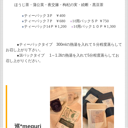
ほうじ茶・蒲公英・夜交籐・枸杞の実・続断・黒豆茶
●
ティーパック３
P
￥
400
●
ティーパック７
P
￥
680
●
1
ℓ
用パック５Ｐ ￥
750
●
ティーパック
14
Ｐ￥
1,200
●
1
ℓ
用パック１０Ｐ￥
1,300
●ティーパックタイプ 300mlの熱湯を入れて５分程度蒸らして
お召し上がり下さい。
●1ℓパックタイプ 1～1.2ℓの熱湯を入れて5分程度蒸らしてお
召し上がりください。
巡*meguri