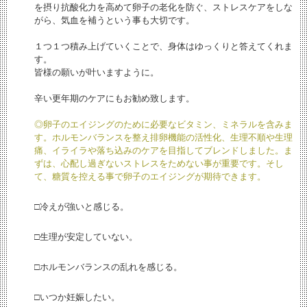
を摂り抗酸化力を高めて卵子の老化を防ぐ、ストレスケアをしな
がら、気血を補うという事も大切です。
１つ１つ積み上げていくことで、身体はゆっくりと答えてくれま
す。
皆様の願いが叶いますように。
辛い更年期のケアにもお勧め致します。
◎卵子のエイジングのために必要なビタミン、ミネラルを含みま
す。ホルモンバランスを整え排卵機能の活性化、生理不順や生理
痛、イライラや落ち込みのケアを目指してブレンドしました。ま
ずは、心配し過ぎないストレスをためない事が重要です。そし
て、糖質を控える事で卵子のエイジングが期待できます。
□冷えが強いと感じる。
□生理が安定していない。
□ホルモンバランスの乱れを感じる。
□いつか妊娠したい。