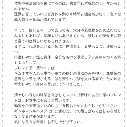
体型や生活習慣を気にするのは、男女問わず現代のテーマかもし
れません。
運動と言っていいほど身体を動かす時間と機会も少なく、色々な
高カロリー食品が溢れています。
そして、痩せるを一口で言っても、水分や老廃物をため込むむく
み太りもあれば、便秘太りもありますから、誰しもが痩せるお茶
と言うのは難しいかもしれません。
まずは、代謝を上げるために、体温を上げる事も１つ。運動も１
つ。
排泄しやすい巡る身体・余分なものを吸収し辛い身体をつくる事
も１つとして
ブレンド茶「痩*sou」は
ギムネマを入れる事で小腸での糖分の吸収のみを抑え、血糖値の
急激な上昇を押さえる、はと麦やハブ茶を入れる事で、ため込ま
ず出しやすい身体を目指して作りました。
清々しい香りの緑茶と香ばしくスッキリ苦味のある生薬のブレン
ドは、お食事にも合うと思います。
効果をご実感頂くためにも、食後お早めにお召し上がり下さい。
ギムネマシルベスタは口に含むと、その後しばらくは甘みを感じ
なくなる作用があります。
気になる方は食後にお召し上がり下さい。