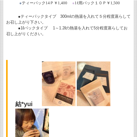
●
ティーパック
14
Ｐ￥
1,400
●
1
ℓ
用パック１０Ｐ￥
1,500
●ティーパックタイプ 300mlの熱湯を入れて５分程度蒸らして
お召し上がり下さい。
●1ℓパックタイプ 1～1.2ℓの熱湯を入れて5分程度蒸らしてお
召し上がりください。
結*yui