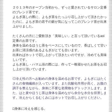
２０１３年のオープン当初から、ずっと愛されているサロン定番
のブレンド茶です。
よもぎ蒸しの際に、よもぎ茶をたっぷり召し上がって頂きたかっ
たのに、よもぎ茶の若干の癖が気になってこのブレンド茶が出来
上がりました。
たくさんの方にご愛飲頂き「美味しい」と言って頂いているaoi
定番のお茶です。
身体を温めるほうじ茶をベースにしているので、香ばしくて甘い
お茶に清涼感のあるよもぎがとても合います。
出来ればホットで召し上がって頂きたいのですが、冷めても美味
しいです。
よもぎ蒸し・ハマム浴の際には、作って一晩寝かせたお茶をお召
し上がり頂いています。
◎冷え性の方へお勧めの身体を温めるお茶です。よもぎにはたく
さんの食物繊維が入っています。また抗酸化作用が高く、お腹の
調子を整えながら、身体に不要な老廃物をデトックスします。ま
た、はと麦やほうじ茶は身体を温めながら余分な水分を排泄しま
す。冷えからくるむくみにはホットでお召し上がりください。
□身体に冷えを感じる。