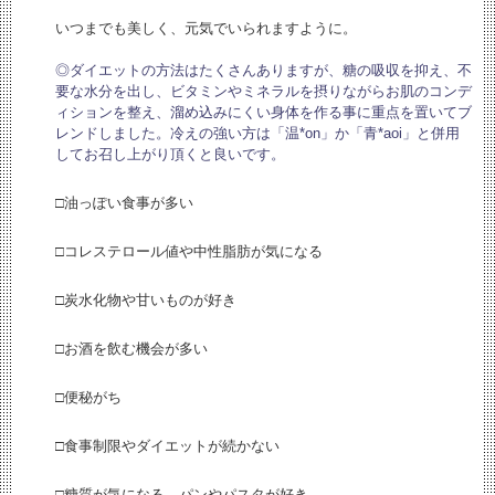
いつまでも美しく、元気でいられますように。
◎ダイエットの方法はたくさんありますが、糖の吸収を抑え、不
要な水分を出し、ビタミンやミネラルを摂りながらお肌のコンデ
ィションを整え、溜め込みにくい身体を作る事に重点を置いてブ
レンドしました。冷えの強い方は「温*on」か「青*aoi」と併用
してお召し上がり頂くと良いです。
□油っぽい食事が多い
□コレステロール値や中性脂肪が気になる
□炭水化物や甘いものが好き
□お酒を飲む機会が多い
□便秘がち
□食事制限やダイエットが続かない
□糖質が気になる。パンやパスタが好き。