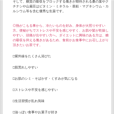
そして、糖質の吸収をブロックする働きが期待される桑の葉やク
チナシや山扁豆はビタミン・ミネラル・亜鉛・マグネシウム・カ
ルシウム等を含む優秀な生薬です。
◎熱がこもる事から、冷たいものを好み、身体が火照りやすい
方。便秘がちでストレスや不安を感じやすく、お肌や髪が乾燥し
やすい、頭痛が出やすい方へ。ダイエットに興味のある方は、糖
の吸収を抑える働きがあるため、食前かお食事中にお召し上がり
頂きたいお茶です。
□紫外線をたくさん浴びた
□肌荒れしやすい
□お肌のシミ・そばかす・くすみが気になる
□ストレスや不安を感じやすい
□生活習慣が乱れ気味
□油っぽい食事やお菓子が好き