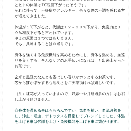
とヒトの体温は1℃程度下がったそうです。
それに伴って、不妊症やアレルギー、色々な体の不調を感じる方
が増えてきました。
体温が１℃下がると、代謝は１２～２０％下がり、免疫力は３
０％程度下がると言われています。
冷えの原因は１つではありません。
でも、共通することは血巡りです。
身体を強くする免疫機能を高めるためにも、身体を温める、血巡
りを良くする、そんなケアのお手伝いになれば、と出来上がった
お茶です。
玄米と黒豆のなんとも香ばしい香りがホッとするお茶です。
芯からぽかぽかする心地良さをご実感頂ければ嬉しいです。
（注）紅花が入っていますので、妊娠中や月経過多の方にはお召
し上がり頂けません。
◎身体を温める事はもちろんですが、気血を補い、血流改善を
し、浄血・増血、デトックスを目指してブレンドしました。体温
を上げる事は代謝を上げ・免疫機能を上げる事に繋がります。