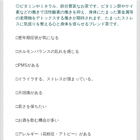
◎ビタミンやミネラル、鉄分豊富なお茶です。ビタミン群やケイ
素などの働きで活性酸素の働きを抑え、身体にたまった重金属等
の老廃物をデトックスする働きが期待されます。たまったストレ
スに気巡りを整える心と身体を巡らせるブレンド茶です。
□更年期症状が気になる
□ホルモンバランスの乱れを感じる
□PMSがある
□イライラする。ストレスが溜まっている。
□片頭痛がある
□若さを保ちたい
□お酒を飲む機会が多い
□アレルギー（花粉症・アトピー）がある