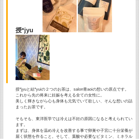
授*jyu
授*jyuと結*yuiの２つのお茶は、salon青aoiの想いの原点です。
これから先の将来に妊娠を考える全ての女性に。
美しく輝きながら心も身体も元気でいて欲しい、そんな想いの詰
まったお茶です。
そもそも、東洋医学では冷えは不妊の原因になると考えられてい
ます。
まずは、身体を温め冷えを改善する事で卵巣や子宮に十分栄養が
届く状態を作ること。そして、葉酸や必要なビタミン、ミネラル