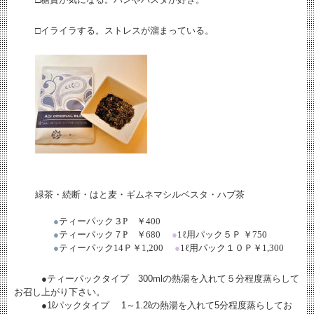
□イライラする。ストレスが溜まっている。
緑茶・続断・はと麦・ギムネマシルベスタ・ハブ茶
●
ティーパック３
P
￥
400
●
ティーパック７
P
￥
680
●
1
ℓ
用パック５Ｐ ￥
750
●
ティーパック
14
Ｐ￥
1,200
●
1
ℓ
用パック１０Ｐ￥
1,300
●ティーパックタイプ 300mlの熱湯を入れて５分程度蒸らして
お召し上がり下さい。
●1ℓパックタイプ 1～1.2ℓの熱湯を入れて5分程度蒸らしてお