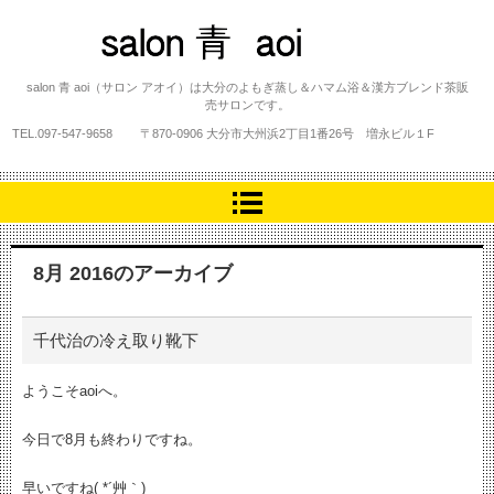
salon 青 aoi
salon 青 aoi（サロン アオイ）は大分のよもぎ蒸し＆ハマム浴＆漢方ブレンド茶販
売サロンです。
TEL.
097-547-9658
〒870-0906 大分市大州浜2丁目1番26号 増永ビル１F
8月 2016
のアーカイブ
千代治の冷え取り靴下
ようこそaoiへ。
今日で8月も終わりですね。
早いですね( *´艸｀)