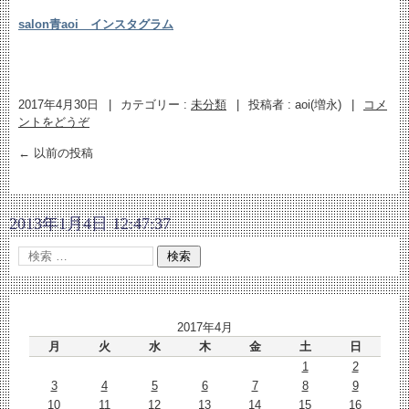
salon青aoi インスタグラム
2017年4月30日
|
カテゴリー :
未分類
|
投稿者 : aoi(増永)
|
コメ
ントをどうぞ
←
以前の投稿
2013年1月4日 12:47:37
2017年4月
月
火
水
木
金
土
日
1
2
3
4
5
6
7
8
9
10
11
12
13
14
15
16