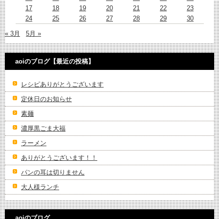
17
18
19
20
21
22
23
24
25
26
27
28
29
30
« 3月
5月 »
aoiのブログ【最近の投稿】
レシピありがとうございます
定休日のお知らせ
素麺
濃厚黒ごま大福
ラーメン
ありがとうございます！！
パンの耳は切りません
大人様ランチ
aoiのブログ