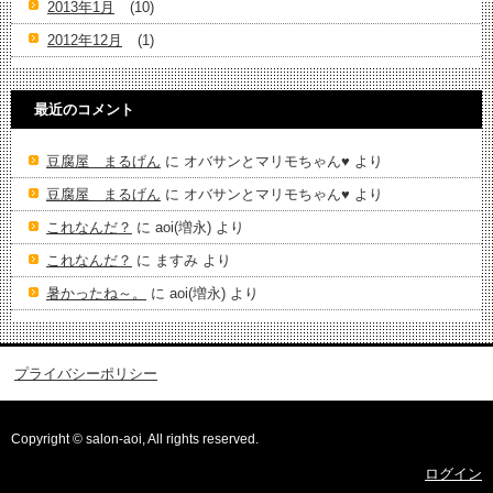
2013年1月
(10)
2012年12月
(1)
最近のコメント
豆腐屋 まるげん
に
オバサンとマリモちゃん♥️
より
豆腐屋 まるげん
に
オバサンとマリモちゃん♥️
より
これなんだ？
に
aoi(増永)
より
これなんだ？
に
ますみ
より
暑かったね～。
に
aoi(増永)
より
プライバシーポリシー
Copyright © salon-aoi, All rights reserved.
ログイン