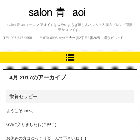
salon 青 aoi
salon 青 aoi（サロン アオイ）は大分のよもぎ蒸し＆ハマム浴＆漢方ブレンド茶販
売サロンです。
TEL.
097-547-9658
〒870-0906 大分市大州浜2丁目1番26号 増永ビル１F
4月 2017
のアーカイブ
栄養セラピー
ようこそaoiへ。
GWに入りましたね( *´艸｀)
お休みの方はゆっくり楽しんで下さいね！！