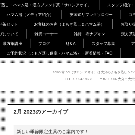
よもぎ蒸し・ハマム浴・漢方ブレンド茶「サロンアオイ」
スタッフ紹介・
ハマム浴【メディア紹介】
英国式リフレクソロジー
コ
ド茶セット
お客様のお声（よもぎ蒸し＆ハマム浴）
お取り
びについて
雑貨コーナー
雑貨 布ナプキン
漢方茶
漢方茶講座
ブログ
Q＆A
スタッフ募集
ア
ご予約状況（よもぎ蒸し個室・ハマム浴）・新着情報・FAQ
salon 青 aoi（サロン アオイ）は大分のよもぎ蒸
TEL.
097-547-9658
〒870-0906 大
2月 2023
のアーカイブ
新しい季節限定生薬のご案内です！