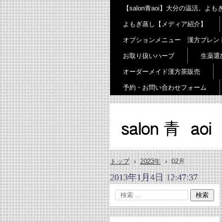
【salon青aoi】大分の温活。
よもぎ蒸し【メディア紹介】
オプションメニュー 漢方ブレン
お取り扱いハーブ
生薬選
オーダーメイド漢方茶販売
予約・お問い合わせフォーム
salon 青 aoi
トップ
›
2023年
›
02月
2013年1月4日 12:47:37