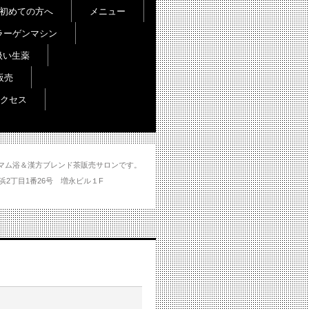
初めての方へ
メニュー
ラーゲンマシン
扱い生薬
販売
クセス
し＆ハマム浴＆漢方ブレンド茶販売サロンです。
分市大州浜2丁目1番26号 増永ビル１F