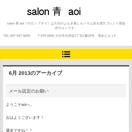
salon 青 aoi
salon 青 aoi（サロン アオイ）は大分のよもぎ蒸し＆ハマム浴＆漢方ブレンド茶販
売サロンです。
TEL.
097-547-9658
〒870-0906 大分市大州浜2丁目1番26号 増永ビル１F
6月 2013
のアーカイブ
メール設定のお願い
ようこそaoiへ。
おはようございます！
週末ですね＾＾