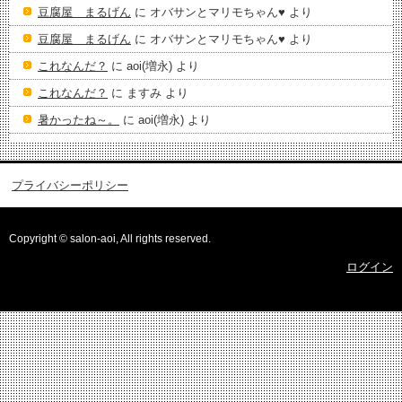
豆腐屋 まるげん
に
オバサンとマリモちゃん♥️
より
豆腐屋 まるげん
に
オバサンとマリモちゃん♥️
より
これなんだ？
に
aoi(増永)
より
これなんだ？
に
ますみ
より
暑かったね～。
に
aoi(増永)
より
プライバシーポリシー
Copyright © salon-aoi, All rights reserved.
ログイン