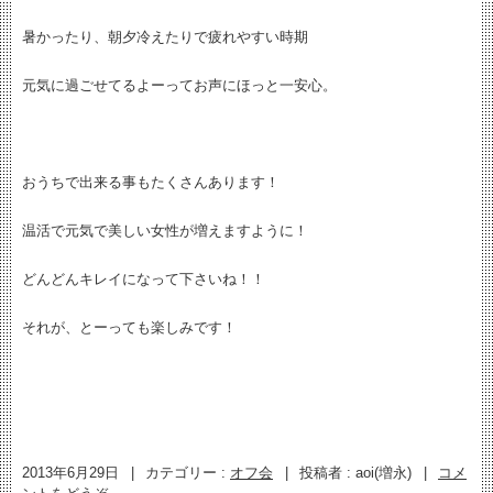
暑かったり、朝夕冷えたりで疲れやすい時期
元気に過ごせてるよーってお声にほっと一安心。
おうちで出来る事もたくさんあります！
温活で元気で美しい女性が増えますように！
どんどんキレイになって下さいね！！
それが、とーっても楽しみです！
2013年6月29日
|
カテゴリー :
オフ会
|
投稿者 : aoi(増永)
|
コメ