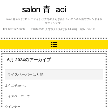
salon 青 aoi
salon 青 aoi（サロン アオイ）は大分のよもぎ蒸し＆ハマム浴＆漢方ブレンド茶販
売サロンです。
TEL.
097-547-9658
〒870-0906 大分市大州浜2丁目1番26号 増永ビル１F
6月 2024
のアーカイブ
ライスペーパーは万能
ようこそaoiへ。
ライスペーパーで
ウインナー