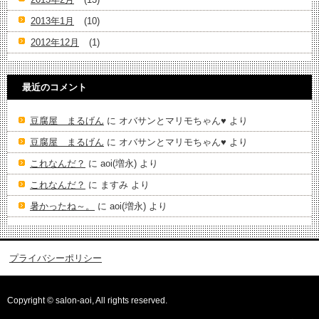
2013年1月
(10)
2012年12月
(1)
最近のコメント
豆腐屋 まるげん
に
オバサンとマリモちゃん♥️
より
豆腐屋 まるげん
に
オバサンとマリモちゃん♥️
より
これなんだ？
に
aoi(増永)
より
これなんだ？
に
ますみ
より
暑かったね～。
に
aoi(増永)
より
プライバシーポリシー
Copyright © salon-aoi, All rights reserved.