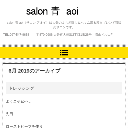
salon 青 aoi
salon 青 aoi（サロン アオイ）は大分のよもぎ蒸し＆ハマム浴＆漢方ブレンド茶販
売サロンです。
TEL.
097-547-9658
〒870-0906 大分市大州浜2丁目1番26号 増永ビル１F
6月 2019
のアーカイブ
ドレッシング
ようこそaoiへ。
先日
ローストビーフを作り