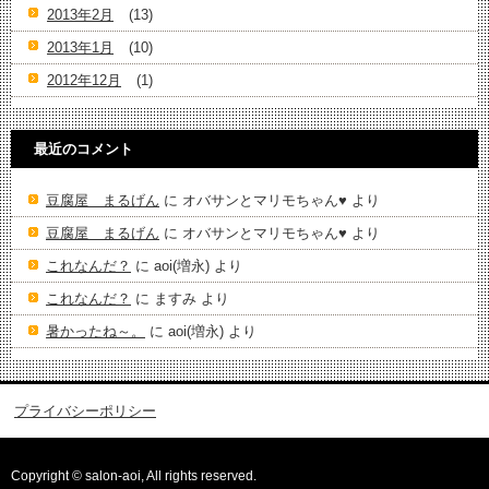
2013年2月
(13)
2013年1月
(10)
2012年12月
(1)
最近のコメント
豆腐屋 まるげん
に
オバサンとマリモちゃん♥️
より
豆腐屋 まるげん
に
オバサンとマリモちゃん♥️
より
これなんだ？
に
aoi(増永)
より
これなんだ？
に
ますみ
より
暑かったね～。
に
aoi(増永)
より
プライバシーポリシー
Copyright © salon-aoi, All rights reserved.