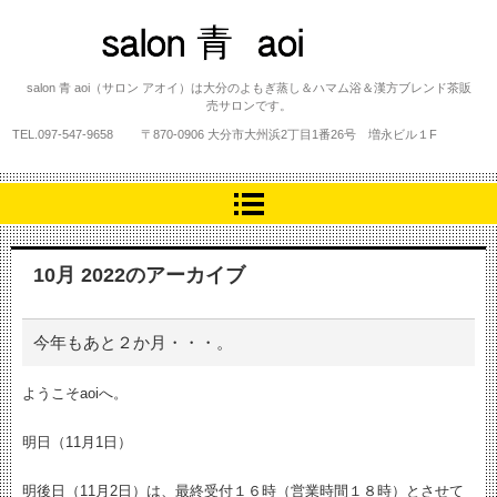
salon 青 aoi
salon 青 aoi（サロン アオイ）は大分のよもぎ蒸し＆ハマム浴＆漢方ブレンド茶販
売サロンです。
TEL.
097-547-9658
〒870-0906 大分市大州浜2丁目1番26号 増永ビル１F
10月 2022
のアーカイブ
今年もあと２か月・・・。
ようこそaoiへ。
明日（11月1日）
明後日（11月2日）は、最終受付１６時（営業時間１８時）とさせて