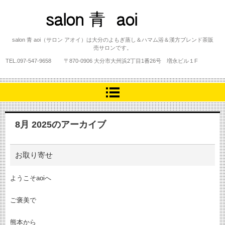
salon 青 aoi
salon 青 aoi（サロン アオイ）は大分のよもぎ蒸し＆ハマム浴＆漢方ブレンド茶販
売サロンです。
TEL.
097-547-9658
〒870-0906 大分市大州浜2丁目1番26号 増永ビル１F
8月 2025
のアーカイブ
お取り寄せ
ようこそaoiへ
ご褒美で
熊本から