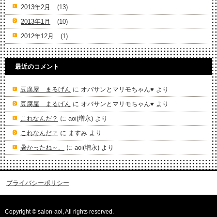
2013年2月
(13)
2013年1月
(10)
2012年12月
(1)
最近のコメント
豆腐屋 まるげん
に
オバサンとマリモちゃん♥️
より
豆腐屋 まるげん
に
オバサンとマリモちゃん♥️
より
これなんだ？
に
aoi(増永)
より
これなんだ？
に
ますみ
より
暑かったね～。
に
aoi(増永)
より
プライバシーポリシー
Copyright © salon-aoi, All rights reserved.