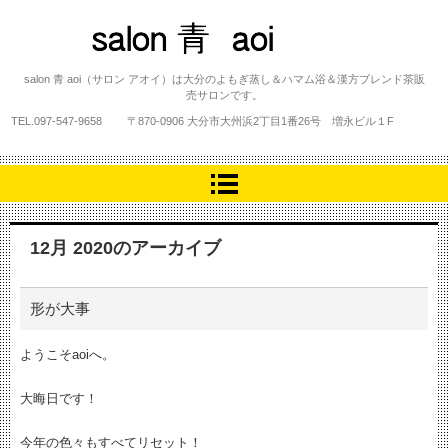
salon 青 aoi
salon 青 aoi（サロン アオイ）は大分のよもぎ蒸し＆ハマム浴＆漢方ブレンド茶販
売サロンです。
TEL.
097-547-9658
〒870-0906 大分市大州浜2丁目1番26号 増永ビル１F
12月 2020
のアーカイブ
形が大事
ようこそaoiへ。
大晦日です！
今年の色々もすべてリセット！