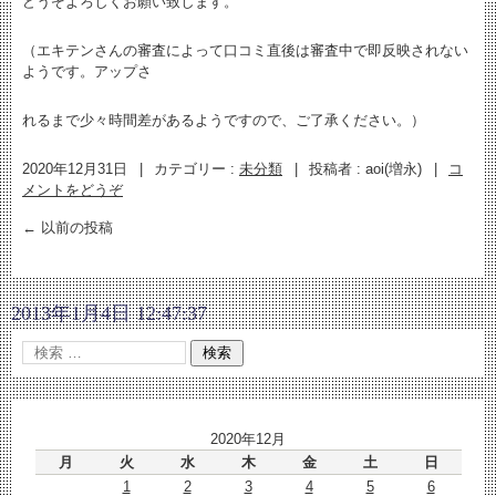
どうぞよろしくお願い致します。
（エキテンさんの審査によって口コミ直後は審査中で即反映されない
ようです。アップさ
れるまで少々時間差があるようですので、ご了承ください。）
2020年12月31日
|
カテゴリー :
未分類
|
投稿者 : aoi(増永)
|
コ
メントをどうぞ
←
以前の投稿
2013年1月4日 12:47:37
2020年12月
月
火
水
木
金
土
日
1
2
3
4
5
6