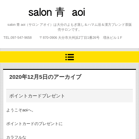
salon 青 aoi
salon 青 aoi（サロン アオイ）は大分のよもぎ蒸し＆ハマム浴＆漢方ブレンド茶販
売サロンです。
TEL.
097-547-9658
〒870-0906 大分市大州浜2丁目1番26号 増永ビル１F
2020年12月5日
のアーカイブ
ポイントカードプレゼント
ようこそaoiへ。
ポイントカードのプレゼントに
カラフルな