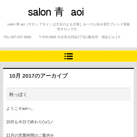
salon 青 aoi
salon 青 aoi（サロン アオイ）は大分のよもぎ蒸し＆ハマム浴＆漢方ブレンド茶販
売サロンです。
TEL.
097-547-9658
〒870-0906 大分市大州浜2丁目1番26号 増永ビル１F
10月 2017
のアーカイブ
秋っぽく
ようこそaoiへ。
10月も今日で終わり(‘ω’)ノ
11月の営業時間のご案内を