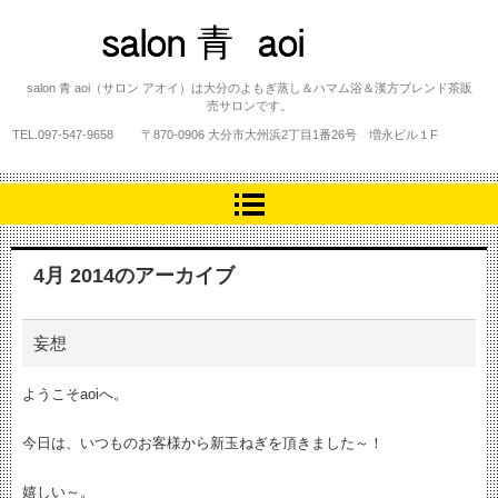
salon 青 aoi
salon 青 aoi（サロン アオイ）は大分のよもぎ蒸し＆ハマム浴＆漢方ブレンド茶販
売サロンです。
TEL.
097-547-9658
〒870-0906 大分市大州浜2丁目1番26号 増永ビル１F
4月 2014
のアーカイブ
妄想
ようこそaoiへ。
今日は、いつものお客様から新玉ねぎを頂きました～！
嬉しい～。