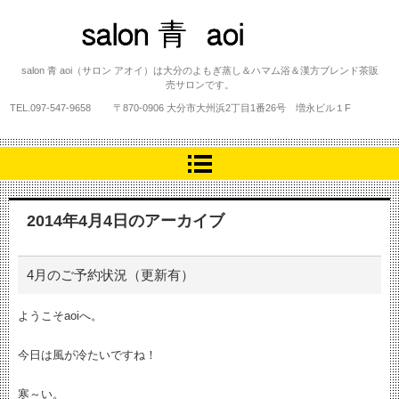
salon 青 aoi
salon 青 aoi（サロン アオイ）は大分のよもぎ蒸し＆ハマム浴＆漢方ブレンド茶販
売サロンです。
TEL.
097-547-9658
〒870-0906 大分市大州浜2丁目1番26号 増永ビル１F
2014年4月4日
のアーカイブ
4月のご予約状況（更新有）
ようこそaoiへ。
今日は風が冷たいですね！
寒～い。