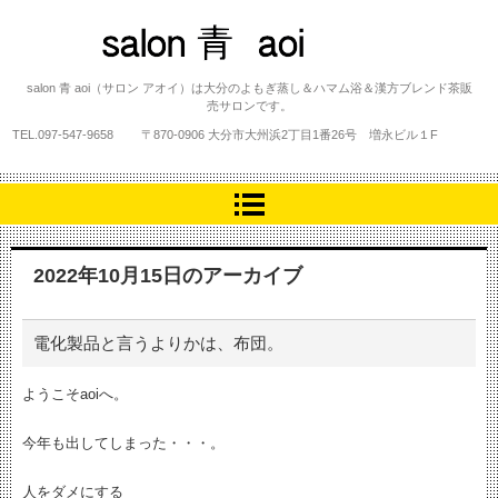
salon 青 aoi
salon 青 aoi（サロン アオイ）は大分のよもぎ蒸し＆ハマム浴＆漢方ブレンド茶販
売サロンです。
TEL.
097-547-9658
〒870-0906 大分市大州浜2丁目1番26号 増永ビル１F
2022年10月15日
のアーカイブ
電化製品と言うよりかは、布団。
ようこそaoiへ。
今年も出してしまった・・・。
人をダメにする