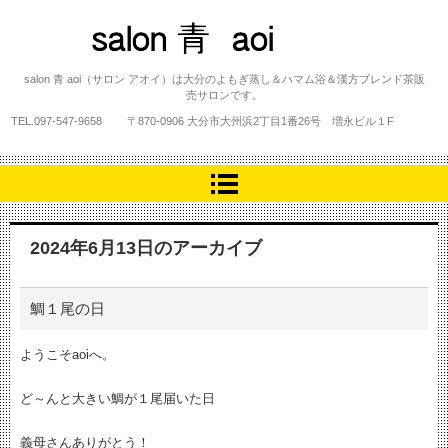
salon 青 aoi
salon 青 aoi（サロン アオイ）は大分のよもぎ蒸し＆ハマム浴＆漢方ブレンド茶販
売サロンです。
TEL.
097-547-9658
〒870-0906 大分市大州浜2丁目1番26号 増永ビル１F
2024年6月13日
のアーカイブ
鯛１尾の日
ようこそaoiへ。
ど～んと大きい鯛が１尾届いた日
義母さんありがとう！