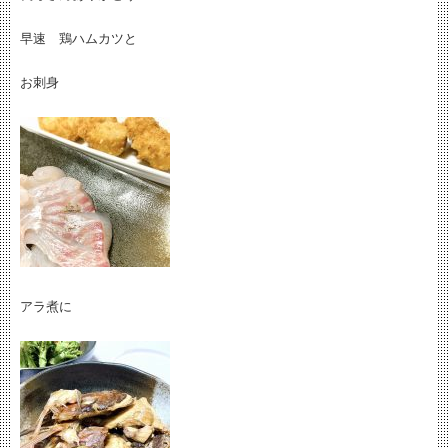
早速 鶏ハムカツと
お刺身
アラ煮に