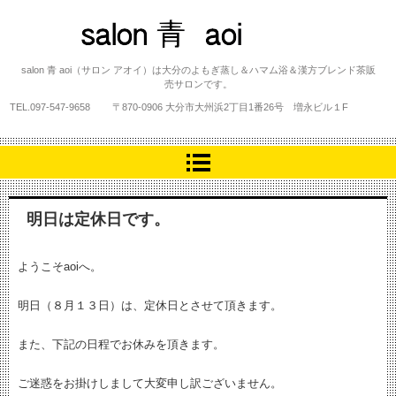
salon 青 aoi
salon 青 aoi（サロン アオイ）は大分のよもぎ蒸し＆ハマム浴＆漢方ブレンド茶販
売サロンです。
TEL.
097-547-9658
〒870-0906 大分市大州浜2丁目1番26号 増永ビル１F
明日は定休日です。
ようこそaoiへ。
明日（８月１３日）は、定休日とさせて頂きます。
また、下記の日程でお休みを頂きます。
ご迷惑をお掛けしまして大変申し訳ございません。