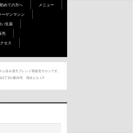
初めての方へ
メニュー
ラーゲンマシン
扱い生薬
販売
クセス
し＆ハマム浴＆漢方ブレンド茶販売サロンです。
分市大州浜2丁目1番26号 増永ビル１F