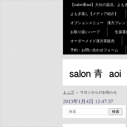
【salon青aoi】大分の温活。
よもぎ蒸し【メディア紹介】
オプションメニュー 漢方ブレン
お取り扱いハーブ
生薬選
オーダーメイド漢方茶販売
予約・お問い合わせフォーム
salon 青 aoi
トップ
›
サロンからのお知らせ
2013年1月4日 12:47:37