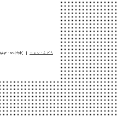
稿者 : aoi(増永)
|
コメントをどう