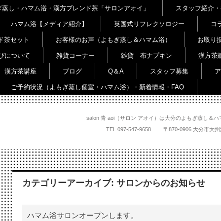
よもぎ蒸し・ハマム浴・漢方ブレンド茶「サロンアオイ」
スタッフ紹介・
ハマム浴【メディア紹介】
英国式リフレクソロジー
コ
ド茶セット
お客様のお声（よもぎ蒸し＆ハマム浴）
お取り
びについて
雑貨コーナー
雑貨 布ナプキン
漢方茶
漢方茶講座
ブログ
Q＆A
スタッフ募集
ア
ご予約状況（よもぎ蒸し個室・ハマム浴）・新着情報・FAQ
salon 青 aoi（サロン アオイ）は大分のよもぎ蒸
TEL.
097-547-9658
〒870-0906 大
カテゴリーアーカイブ:
サロンからのお知らせ
ハマム浴サロンオープンします。