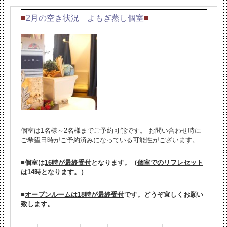
■
2
月の空き状況 よもぎ蒸し個室
■
個室は1名様～2名様までご予約可能です。
お問い合わせ時に
ご希望日時がご予約済みになっている可能性がございます。
■個室は
16時が最終受付
となります。（
個室でのリフレセット
は14時
となります。）
■
オープンルームは18時が最終受付
です。どうぞ宜しくお願い
致します。