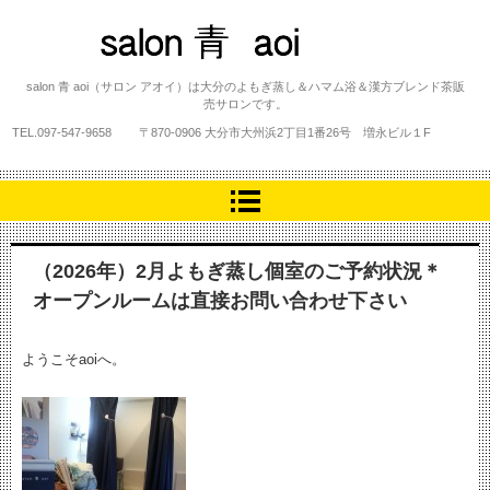
salon 青 aoi
salon 青 aoi（サロン アオイ）は大分のよもぎ蒸し＆ハマム浴＆漢方ブレンド茶販
売サロンです。
TEL.
097-547-9658
〒870-0906 大分市大州浜2丁目1番26号 増永ビル１F
（2026年）2月よもぎ蒸し個室のご予約状況＊
オープンルームは直接お問い合わせ下さい
ようこそaoiへ。