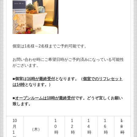
個室は1名様～2名様までご予約可能です。
お問い合わせ時にご希望日時がご予約済みになっている可能性
がございます。
■
個室は
16時が最終受付
となります。（
個室でのリフレセット
は14時
となります。）
■
オープンルームは18時が最終受付
です。どうぞ宜しくお願い
致します。
10
1
1
1
1
1
月
0
2
4
6
8
（木）
1
時
時
時
時
時