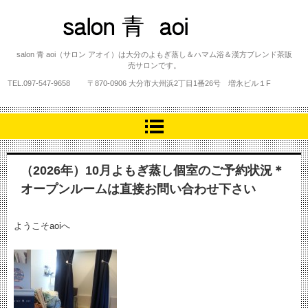
salon 青 aoi
salon 青 aoi（サロン アオイ）は大分のよもぎ蒸し＆ハマム浴＆漢方ブレンド茶販
売サロンです。
TEL.
097-547-9658
〒870-0906 大分市大州浜2丁目1番26号 増永ビル１F
（2026年）10月よもぎ蒸し個室のご予約状況＊
オープンルームは直接お問い合わせ下さい
ようこそaoiへ