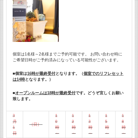
個室は1名様～2名様までご予約可能です。
お問い合わせ時に
ご希望日時がご予約済みになっている可能性がございます。
■個室は
16時が最終受付
となります。（
個室でのリフレセット
は14時
となります。）
■
オープンルームは18時が最終受付
です。どうぞ宜しくお願い
致します。
3
1
1
1
1
1
月
0
2
3
5
8
（日）
1
時
時
時
時
時
日
～
～
～
～
～