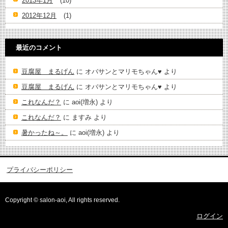
2013年1月
(10)
2012年12月
(1)
最近のコメント
豆腐屋 まるげん
に
オバサンとマリモちゃん♥️
より
豆腐屋 まるげん
に
オバサンとマリモちゃん♥️
より
これなんだ？
に
aoi(増永)
より
これなんだ？
に
ますみ
より
暑かったね～。
に
aoi(増永)
より
プライバシーポリシー
Copyright © salon-aoi, All rights reserved.
ログイン