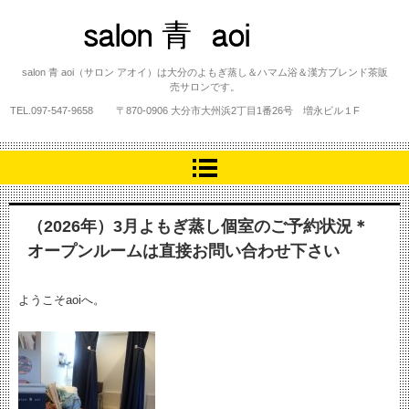
salon 青 aoi
salon 青 aoi（サロン アオイ）は大分のよもぎ蒸し＆ハマム浴＆漢方ブレンド茶販
売サロンです。
TEL.
097-547-9658
〒870-0906 大分市大州浜2丁目1番26号 増永ビル１F
（2026年）3月よもぎ蒸し個室のご予約状況＊
オープンルームは直接お問い合わせ下さい
ようこそaoiへ。