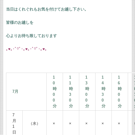
当日はくれぐれもお気を付けてお越し下さい。
皆様のお越しを
心よりお待ち致しております
｡♥｡･ﾟ♡ﾟ･｡♥｡･ﾟ♡ﾟ･｡♥｡
1
1
1
1
1
0
1
3
4
6
時
時
時
時
時
7月
0
3
0
3
0
0
0
0
0
0
分
分
分
分
分
7
月
（水）
×
×
×
×
×
1
日