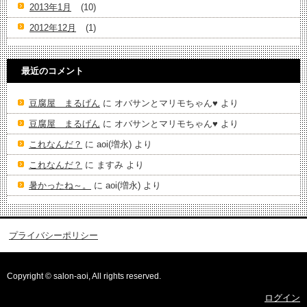
2013年1月
(10)
2012年12月
(1)
最近のコメント
豆腐屋 まるげん
に
オバサンとマリモちゃん♥️
より
豆腐屋 まるげん
に
オバサンとマリモちゃん♥️
より
これなんだ？
に
aoi(増永)
より
これなんだ？
に
ますみ
より
暑かったね～。
に
aoi(増永)
より
プライバシーポリシー
Copyright © salon-aoi, All rights reserved.
ログイン