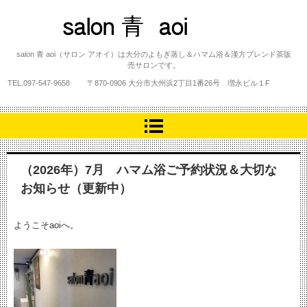
salon 青 aoi
salon 青 aoi（サロン アオイ）は大分のよもぎ蒸し＆ハマム浴＆漢方ブレンド茶販
売サロンです。
TEL.
097-547-9658
〒870-0906 大分市大州浜2丁目1番26号 増永ビル１F
（2026年）7月 ハマム浴ご予約状況＆大切な
お知らせ（更新中）
ようこそaoiへ。