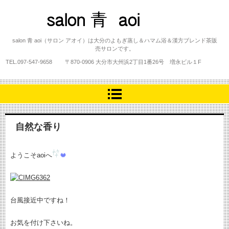
salon 青 aoi
salon 青 aoi（サロン アオイ）は大分のよもぎ蒸し＆ハマム浴＆漢方ブレンド茶販
売サロンです。
TEL.
097-547-9658
〒870-0906 大分市大州浜2丁目1番26号 増永ビル１F
自然な香り
ようこそaoiへ
台風接近中ですね！
お気を付け下さいね。