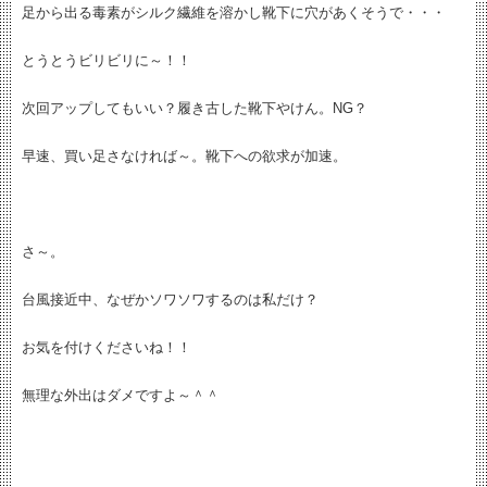
足から出る毒素がシルク繊維を溶かし靴下に穴があくそうで・・・
とうとうビリビリに～！！
次回アップしてもいい？履き古した靴下やけん。NG？
早速、買い足さなければ～。靴下への欲求が加速。
さ～。
台風接近中、なぜかソワソワするのは私だけ？
お気を付けくださいね！！
無理な外出はダメですよ～＾＾