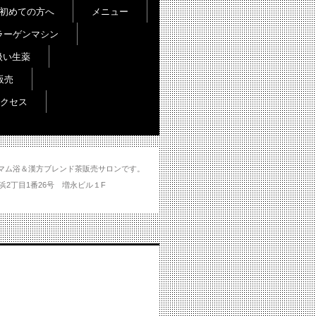
初めての方へ
メニュー
ラーゲンマシン
扱い生薬
販売
クセス
し＆ハマム浴＆漢方ブレンド茶販売サロンです。
分市大州浜2丁目1番26号 増永ビル１F