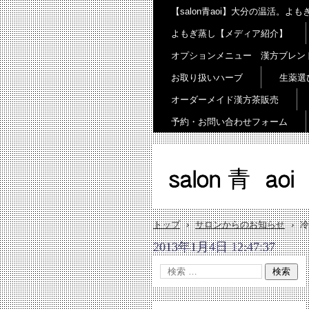
【salon青aoi】大分の温活。
よもぎ蒸し【メディア紹介】
オプションメニュー 漢方ブレン
お取り扱いハーブ
生薬選
オーダーメイド漢方茶販売
予約・お問い合わせフォーム
salon 青 aoi
トップ
›
サロンからのお知らせ
›
冷
2013年1月4日 12:47:37