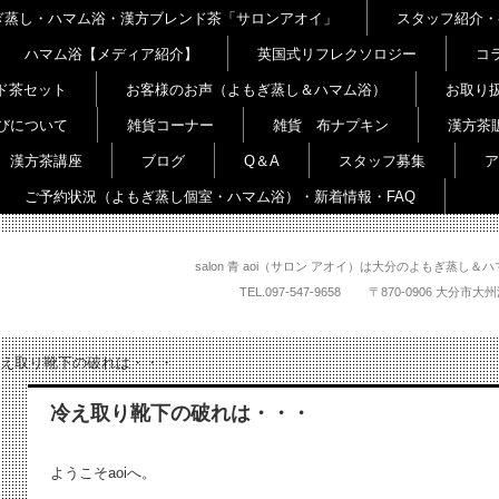
よもぎ蒸し・ハマム浴・漢方ブレンド茶「サロンアオイ」
スタッフ紹介・
ハマム浴【メディア紹介】
英国式リフレクソロジー
コ
ド茶セット
お客様のお声（よもぎ蒸し＆ハマム浴）
お取り
びについて
雑貨コーナー
雑貨 布ナプキン
漢方茶
漢方茶講座
ブログ
Q＆A
スタッフ募集
ア
ご予約状況（よもぎ蒸し個室・ハマム浴）・新着情報・FAQ
salon 青 aoi（サロン アオイ）は大分のよもぎ蒸
TEL.
097-547-9658
〒870-0906 大
え取り靴下の破れは・・・
冷え取り靴下の破れは・・・
ようこそaoiへ。