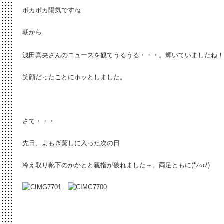
ポカポカ陽気ですね
朝から
浅田真央さんのニュースを観てうるうる・・・。輝いていましたね！
笑顔だったことにホッとしました。
さて・・・
先日、よもぎ蒸しに入った次の日
冷え取り靴下のかかとと親指が破れました～。両足ともに(*ﾉωﾉ)