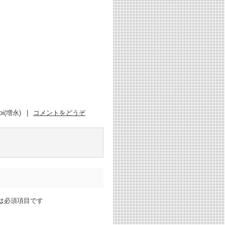
oi(増永)
|
コメントをどうぞ
は必須項目です