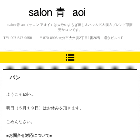
salon 青 aoi
salon 青 aoi（サロン アオイ）は大分のよもぎ蒸し＆ハマム浴＆漢方ブレンド茶販
売サロンです。
TEL.
097-547-9658
〒870-0906 大分市大州浜2丁目1番26号 増永ビル１F
パン
ようこそaoiへ。
明日（５月１９日）はお休みを頂きます。
ごめんなさい。
■お問合せ対応について■