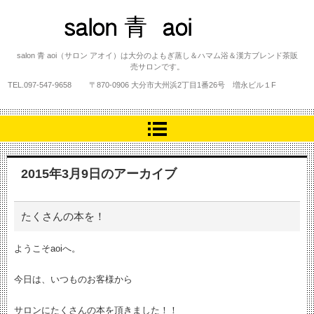
salon 青 aoi
salon 青 aoi（サロン アオイ）は大分のよもぎ蒸し＆ハマム浴＆漢方ブレンド茶販
売サロンです。
TEL.
097-547-9658
〒870-0906 大分市大州浜2丁目1番26号 増永ビル１F
2015年3月9日
のアーカイブ
たくさんの本を！
ようこそaoiへ。
今日は、いつものお客様から
サロンにたくさんの本を頂きました！！