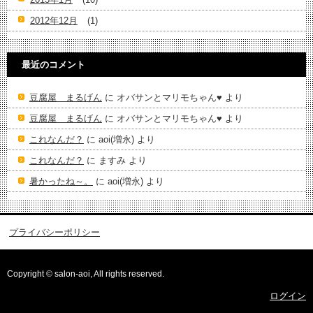
2012年12月
(1)
最近のコメント
豆腐屋 まるげん
に
オバサンとマリモちゃん♥️
より
豆腐屋 まるげん
に
オバサンとマリモちゃん♥️
より
これなんだ？
に
aoi(増永)
より
これなんだ？
に
ますみ
より
暑かったね～。
に
aoi(増永)
より
プライバシーポリシー
Copyright © salon-aoi, All rights reserved.
ログイン