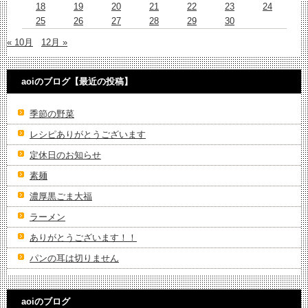
18
19
20
21
22
23
24
25
26
27
28
29
30
« 10月
12月 »
aoiのブログ【最近の投稿】
季節の野菜
レシピありがとうございます
定休日のお知らせ
素麺
濃厚黒ごま大福
ラーメン
ありがとうございます！！
パンの耳は切りません
aoiのブログ