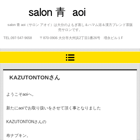
salon 青 aoi
salon 青 aoi（サロン アオイ）は大分のよもぎ蒸し＆ハマム浴＆漢方ブレンド茶販
売サロンです。
TEL.
097-547-9658
〒870-0906 大分市大州浜2丁目1番26号 増永ビル１F
KAZUTONTONさん
ようこそaoiへ。
新たにaoiでお取り扱いをさせて頂く事となりました
KAZUTONTONさんの
布ナプキン。