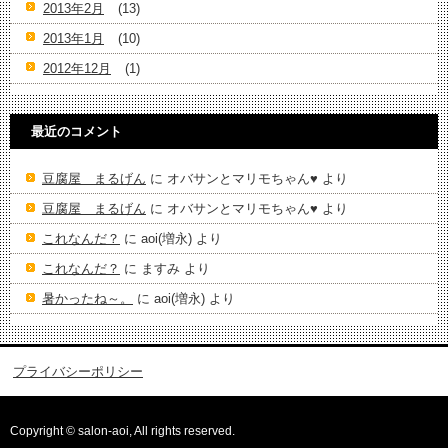
2013年2月
(13)
2013年1月
(10)
2012年12月
(1)
最近のコメント
豆腐屋 まるげん
に
オバサンとマリモちゃん♥️
より
豆腐屋 まるげん
に
オバサンとマリモちゃん♥️
より
これなんだ？
に
aoi(増永)
より
これなんだ？
に
ますみ
より
暑かったね～。
に
aoi(増永)
より
プライバシーポリシー
Copyright © salon-aoi, All rights reserved.