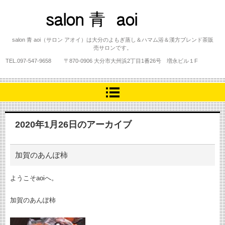
salon 青 aoi
salon 青 aoi（サロン アオイ）は大分のよもぎ蒸し＆ハマム浴＆漢方ブレンド茶販
売サロンです。
TEL.
097-547-9658
〒870-0906 大分市大州浜2丁目1番26号 増永ビル１F
2020年1月26日
のアーカイブ
加賀のあんぽ柿
ようこそaoiへ。
加賀のあんぽ柿