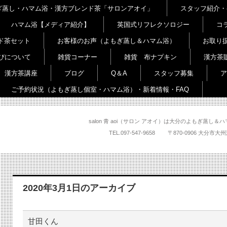
よもぎ蒸し・ハマム浴・漢方ブレンド茶「サロンアオイ」
スタッフ紹介・
ハマム浴【メディア紹介】
英国式リフレクソロジー
コ
ド茶セット
お客様のお声（よもぎ蒸し＆ハマム浴）
お取り
びについて
雑貨コーナー
雑貨 布ナプキン
漢方茶
漢方茶講座
ブログ
Q＆A
スタッフ募集
ア
ご予約状況（よもぎ蒸し個室・ハマム浴）・新着情報・FAQ
salon 青 aoi（サロン アオイ）は大分のよもぎ蒸
TEL.
097-547-9658
〒870-0906 大
2020年3月1日
のアーカイブ
甘田くん