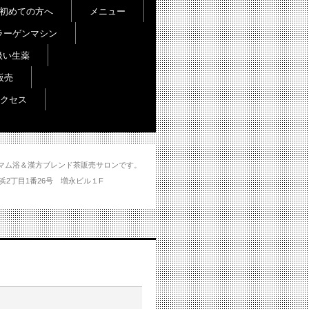
初めての方へ
メニュー
ラーゲンマシン
扱い生薬
販売
クセス
し＆ハマム浴＆漢方ブレンド茶販売サロンです。
分市大州浜2丁目1番26号 増永ビル１F