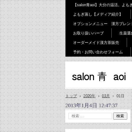
【salon青aoi】大分の温活。
よもぎ蒸し【メディア紹介】
オプションメニュー 漢方ブレン
お取り扱いハーブ
生薬選
オーダーメイド漢方茶販売
予約・お問い合わせフォーム
salon 青 aoi
トップ
›
2020年
›
03月
›
01日
2013年1月4日 12:47:37