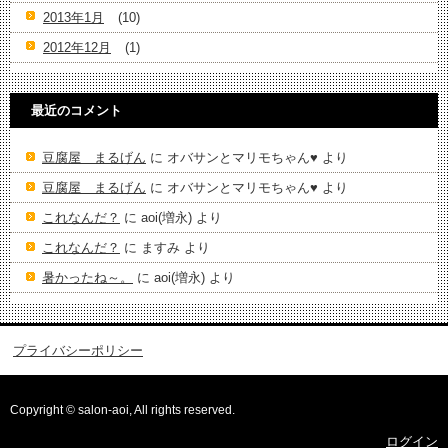
2013年1月
(10)
2012年12月
(1)
最近のコメント
豆腐屋 まるげん
に
オバサンとマリモちゃん♥️
より
豆腐屋 まるげん
に
オバサンとマリモちゃん♥️
より
これなんだ？
に
aoi(増永)
より
これなんだ？
に
ますみ
より
暑かったね～。
に
aoi(増永)
より
プライバシーポリシー
Copyright © salon-aoi, All rights reserved.
ログイン