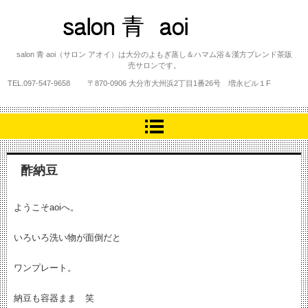
salon 青 aoi
salon 青 aoi（サロン アオイ）は大分のよもぎ蒸し＆ハマム浴＆漢方ブレンド茶販
売サロンです。
TEL.
097-547-9658
〒870-0906 大分市大州浜2丁目1番26号 増永ビル１F
酢納豆
ようこそaoiへ。
いろいろ洗い物が面倒だと
ワンプレート。
納豆も容器まま 笑