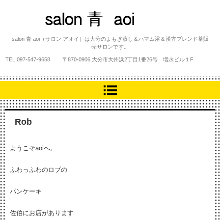
salon 青 aoi
salon 青 aoi（サロン アオイ）は大分のよもぎ蒸し＆ハマム浴＆漢方ブレンド茶販
売サロンです。
TEL.
097-547-9658
〒870-0906 大分市大州浜2丁目1番26号 増永ビル１F
Rob
ようこそaoiへ。
ふわっふわのロブの
パンケーキ
佐伯にお店があります