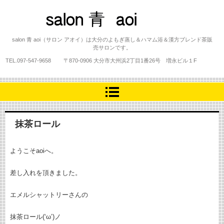
salon 青 aoi
salon 青 aoi（サロン アオイ）は大分のよもぎ蒸し＆ハマム浴＆漢方ブレンド茶販
売サロンです。
TEL.
097-547-9658
〒870-0906 大分市大州浜2丁目1番26号 増永ビル１F
抹茶ロール
ようこそaoiへ。
差し入れを頂きました。
エメルシャットリーさんの
抹茶ロール(‘ω’)ノ