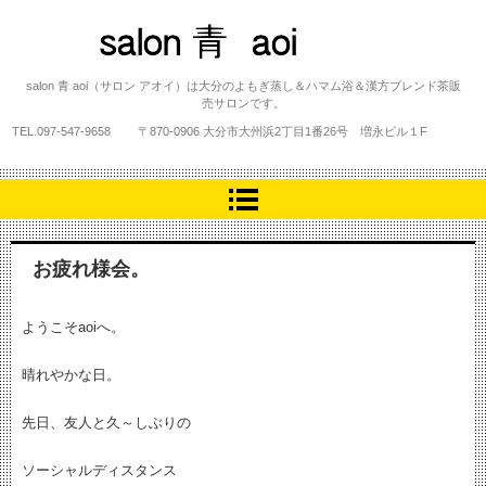
salon 青 aoi
salon 青 aoi（サロン アオイ）は大分のよもぎ蒸し＆ハマム浴＆漢方ブレンド茶販
売サロンです。
TEL.
097-547-9658
〒870-0906 大分市大州浜2丁目1番26号 増永ビル１F
お疲れ様会。
ようこそaoiへ。
晴れやかな日。
先日、友人と久～しぶりの
ソーシャルディスタンス