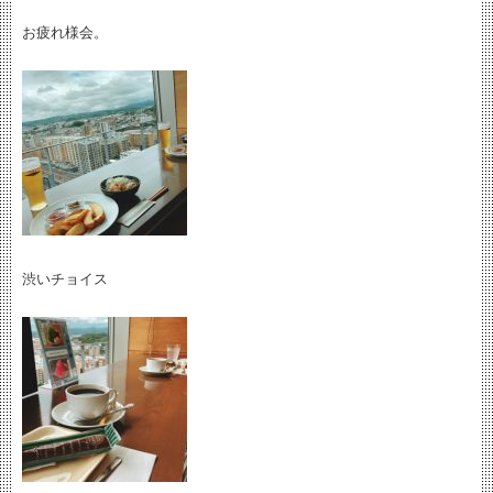
お疲れ様会。
渋いチョイス