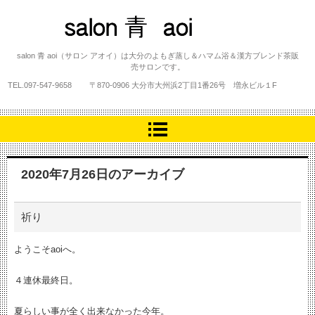
salon 青 aoi
salon 青 aoi（サロン アオイ）は大分のよもぎ蒸し＆ハマム浴＆漢方ブレンド茶販
売サロンです。
TEL.
097-547-9658
〒870-0906 大分市大州浜2丁目1番26号 増永ビル１F
2020年7月26日
のアーカイブ
祈り
ようこそaoiへ。
４連休最終日。
夏らしい事が全く出来なかった今年。