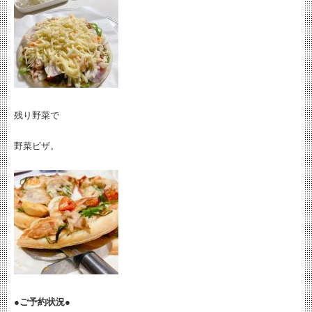
残り野菜で
野菜ピザ。
●ご予約状況●