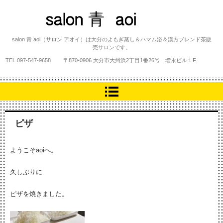
salon 青 aoi
salon 青 aoi（サロン アオイ）は大分のよもぎ蒸し＆ハマム浴＆漢方ブレンド茶販
売サロンです。
TEL.
097-547-9658
〒870-0906 大分市大州浜2丁目1番26号 増永ビル１F
ピザ
ようこそaoiへ。
久しぶりに
ピザを焼きました。