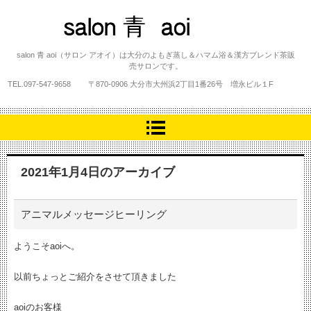
salon 青 aoi
salon 青 aoi（サロン アオイ）は大分のよもぎ蒸し＆ハマム浴＆漢方ブレンド茶販
売サロンです。
TEL.
097-547-9658
〒870-0906 大分市大州浜2丁目1番26号 増永ビル１F
2021年1月4日
のアーカイブ
アニマルメッセージヒーリング
ようこそaoiへ。
以前ちょっとご紹介をさせて頂きました
aoiのお客様