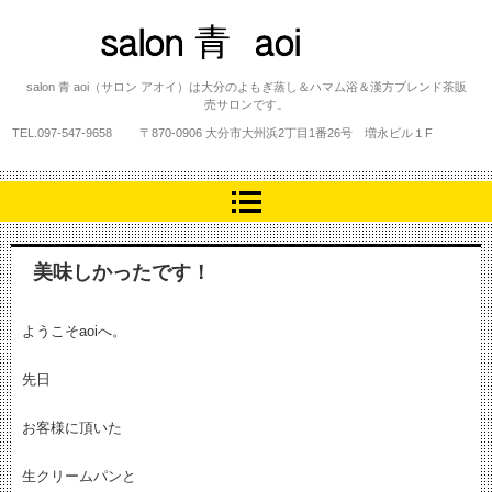
salon 青 aoi
salon 青 aoi（サロン アオイ）は大分のよもぎ蒸し＆ハマム浴＆漢方ブレンド茶販
売サロンです。
TEL.
097-547-9658
〒870-0906 大分市大州浜2丁目1番26号 増永ビル１F
美味しかったです！
ようこそaoiへ。
先日
お客様に頂いた
生クリームパンと