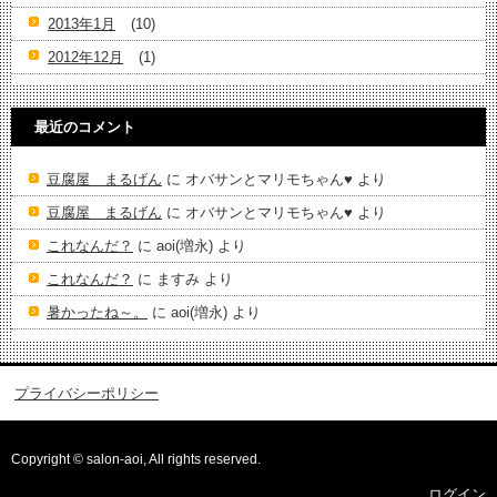
2013年1月
(10)
2012年12月
(1)
最近のコメント
豆腐屋 まるげん
に
オバサンとマリモちゃん♥️
より
豆腐屋 まるげん
に
オバサンとマリモちゃん♥️
より
これなんだ？
に
aoi(増永)
より
これなんだ？
に
ますみ
より
暑かったね～。
に
aoi(増永)
より
プライバシーポリシー
Copyright © salon-aoi, All rights reserved.
ログイン