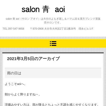
salon 青 aoi
salon 青 aoi（サロン アオイ）は大分のよもぎ蒸し＆ハマム浴＆漢方ブレンド茶販
売サロンです。
TEL.
097-547-9658
〒870-0906 大分市大州浜2丁目1番26号 増永ビル１F
2021年3月5日
のアーカイブ
雨の日は
ようこそaoiへ。
朝からよく降りますね～。
浮腫みやすい方は、雨が降るとちょっと不調を感じやすくなります。