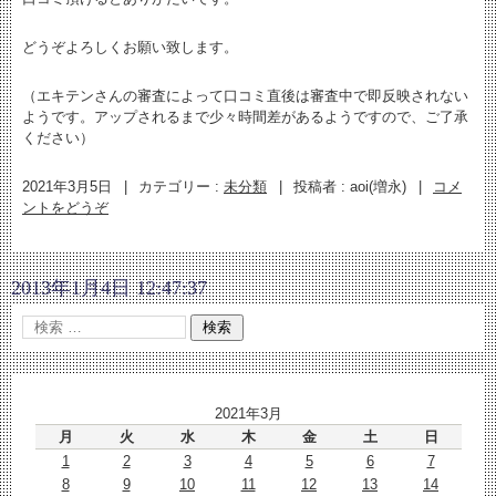
どうぞよろしくお願い致します。
（エキテンさんの審査によって口コミ直後は審査中で即反映されない
ようです。アップされるまで少々時間差があるようですので、ご了承
ください）
2021年3月5日
|
カテゴリー :
未分類
|
投稿者 : aoi(増永)
|
コメ
ントをどうぞ
2013年1月4日 12:47:37
2021年3月
月
火
水
木
金
土
日
1
2
3
4
5
6
7
8
9
10
11
12
13
14