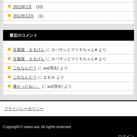
2013年1月
(10)
2012年12月
(1)
最近のコメント
豆腐屋 まるげん
に
オバサンとマリモちゃん♥️
より
豆腐屋 まるげん
に
オバサンとマリモちゃん♥️
より
これなんだ？
に
aoi(増永)
より
これなんだ？
に
ますみ
より
暑かったね～。
に
aoi(増永)
より
プライバシーポリシー
Copyright © salon-aoi, All rights reserved.
ログイン