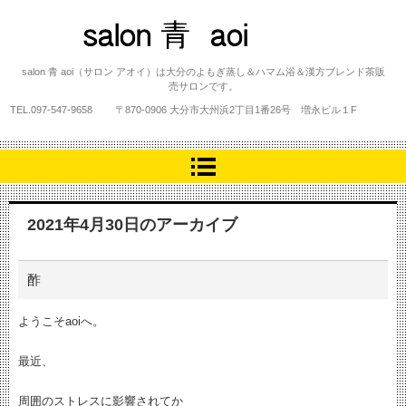
salon 青 aoi
salon 青 aoi（サロン アオイ）は大分のよもぎ蒸し＆ハマム浴＆漢方ブレンド茶販
売サロンです。
TEL.
097-547-9658
〒870-0906 大分市大州浜2丁目1番26号 増永ビル１F
2021年4月30日
のアーカイブ
酢
ようこそaoiへ。
最近、
周囲のストレスに影響されてか