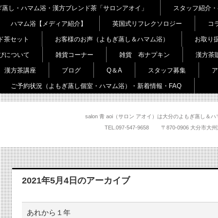
よもぎ蒸し・ハマム浴・漢方ブレンド茶「サロンアオイ」
スタッフ紹介・
ハマム浴【メディア紹介】
英国式リフレクソロジー
コ
ド茶セット
お客様のお声（よもぎ蒸し＆ハマム浴）
お取り
びについて
雑貨コーナー
雑貨 布ナプキン
漢方茶
漢方茶講座
ブログ
Q＆A
スタッフ募集
ア
ご予約状況（よもぎ蒸し個室・ハマム浴）・新着情報・FAQ
salon 青 aoi（サロン アオイ）は大分のよもぎ蒸
TEL.
097-547-9658
〒870-0906 大
2021年5月4日
のアーカイブ
あれから１年