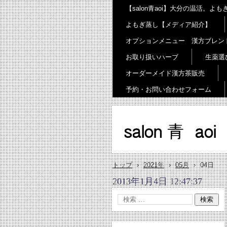
【salon青aoi】大分の温活。
よもぎ蒸し【メディア紹介】
オプションメニュー 漢方ブレン
お取り扱いハーブ
生薬選
オーダーメイド漢方茶販売
予約・お問い合わせフォーム
salon 青 aoi
トップ
›
2021年
›
05月
›
04日
2013年1月4日 12:47:37