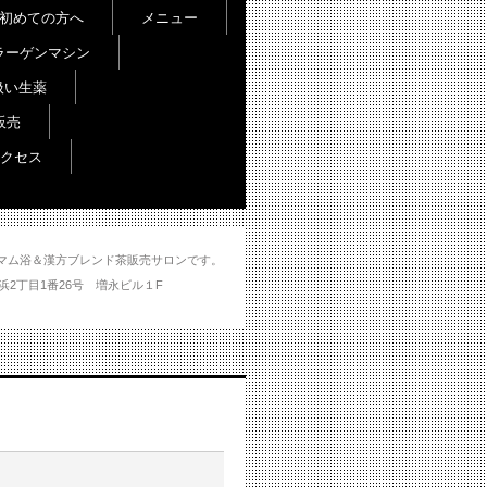
初めての方へ
メニュー
ラーゲンマシン
扱い生薬
販売
クセス
し＆ハマム浴＆漢方ブレンド茶販売サロンです。
分市大州浜2丁目1番26号 増永ビル１F