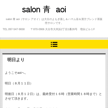
salon 青 aoi
salon 青 aoi（サロン アオイ）は大分のよもぎ蒸し＆ハマム浴＆漢方ブレンド茶販
売サロンです。
TEL.
097-547-9658
〒870-0906 大分市大州浜2丁目1番26号 増永ビル１F
明日より
ようこそaoiへ。
明日（８月１１日）
明後日（８月１２日）は、最終受付１６時（営業時間１８時まで）と
させて頂きます。