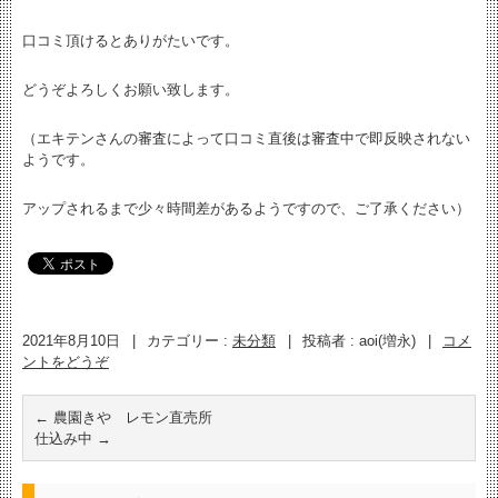
口コミ頂けるとありがたいです。
どうぞよろしくお願い致します。
（エキテンさんの審査によって口コミ直後は審査中で即反映されない
ようです。
アップされるまで少々時間差があるようですので、ご了承ください）
2021年8月10日
|
カテゴリー :
未分類
|
投稿者 : aoi(増永)
|
コメ
ントをどうぞ
←
農園きや レモン直売所
仕込み中
→