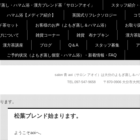
よもぎ蒸し・ハマム浴・漢方ブレンド茶「サロンアオイ」
スタッフ紹介・
ハマム浴【メディア紹介】
英国式リフレクソロジー
コ
ド茶セット
お客様のお声（よもぎ蒸し＆ハマム浴）
お取り
びについて
雑貨コーナー
雑貨 布ナプキン
漢方茶
漢方茶講座
ブログ
Q＆A
スタッフ募集
ア
ご予約状況（よもぎ蒸し個室・ハマム浴）・新着情報・FAQ
salon 青 aoi（サロン アオイ）は大分のよもぎ蒸
TEL.
097-547-9658
〒870-0906 大
ります。
松葉ブレンド始まります。
ようこそaoiへ。