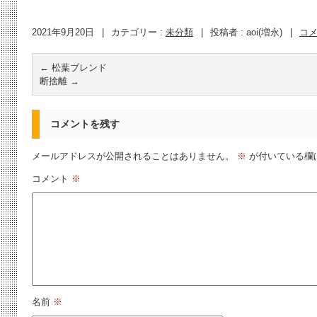
2021年9月20日
|
カテゴリー :
未分類
|
投稿者 : aoi(増永)
|
コ
←
松葉ブレンド
断捨離
→
コメントを残す
メールアドレスが公開されることはありません。
※
が付いている欄
コメント
※
名前
※