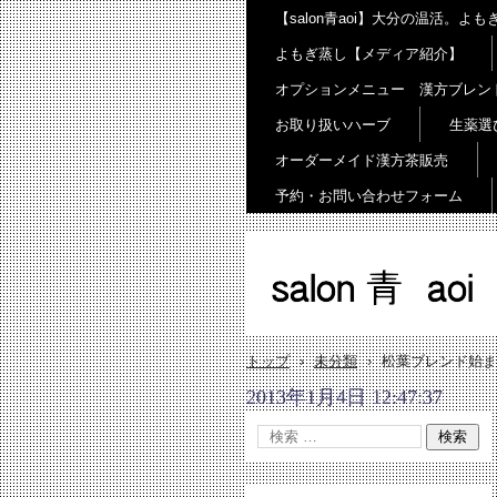
【salon青aoi】大分の温活。
よもぎ蒸し【メディア紹介】
オプションメニュー 漢方ブレン
お取り扱いハーブ
生薬選
オーダーメイド漢方茶販売
予約・お問い合わせフォーム
salon 青 aoi
トップ
›
未分類
›
松葉ブレンド始ま
2013年1月4日 12:47:37