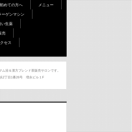
初めての方へ
メニュー
ラーゲンマシン
扱い生薬
販売
クセス
し＆ハマム浴＆漢方ブレンド茶販売サロンです。
分市大州浜2丁目1番26号 増永ビル１F