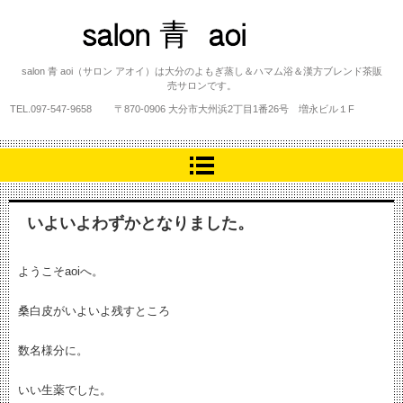
salon 青 aoi
salon 青 aoi（サロン アオイ）は大分のよもぎ蒸し＆ハマム浴＆漢方ブレンド茶販
売サロンです。
TEL.
097-547-9658
〒870-0906 大分市大州浜2丁目1番26号 増永ビル１F
いよいよわずかとなりました。
ようこそaoiへ。
桑白皮がいよいよ残すところ
数名様分に。
いい生薬でした。