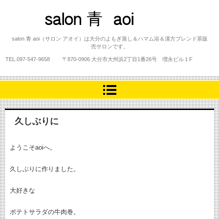
salon 青 aoi
salon 青 aoi（サロン アオイ）は大分のよもぎ蒸し＆ハマム浴＆漢方ブレンド茶販
売サロンです。
TEL.
097-547-9658
〒870-0906 大分市大州浜2丁目1番26号 増永ビル１F
久しぶりに
ようこそaoiへ。
久しぶりに作りました。
大好きな
ポテトサラダの牛肉巻。