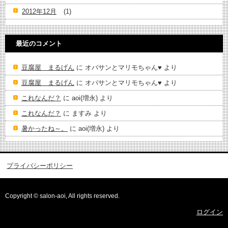
2012年12月
(1)
最近のコメント
豆腐屋 まるげん
に
オバサンとマリモちゃん♥️
より
豆腐屋 まるげん
に
オバサンとマリモちゃん♥️
より
これなんだ？
に
aoi(増永)
より
これなんだ？
に
ますみ
より
暑かったね～。
に
aoi(増永)
より
プライバシーポリシー
Copyright © salon-aoi, All rights reserved.
ログイン