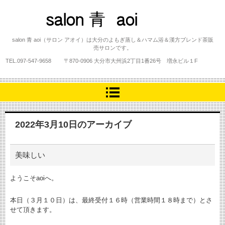
salon 青 aoi
salon 青 aoi（サロン アオイ）は大分のよもぎ蒸し＆ハマム浴＆漢方ブレンド茶販
売サロンです。
TEL.
097-547-9658
〒870-0906 大分市大州浜2丁目1番26号 増永ビル１F
2022年3月10日
のアーカイブ
美味しい
ようこそaoiへ。
本日（３月１０日）は、最終受付１６時（営業時間１８時まで）とさ
せて頂きます。