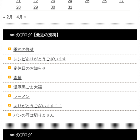
21
22
23
24
25
26
27
28
29
30
31
« 2月
4月 »
aoiのブログ【最近の投稿】
季節の野菜
レシピありがとうございます
定休日のお知らせ
素麺
濃厚黒ごま大福
ラーメン
ありがとうございます！！
パンの耳は切りません
aoiのブログ