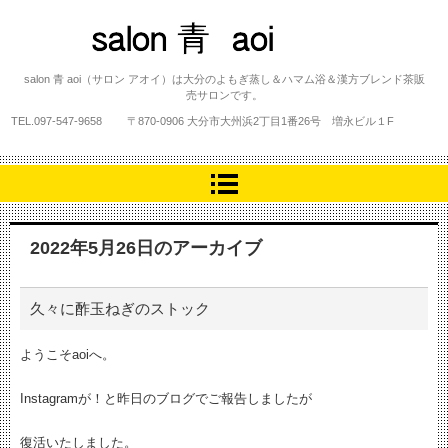
salon 青 aoi
salon 青 aoi（サロン アオイ）は大分のよもぎ蒸し＆ハマム浴＆漢方ブレンド茶販
売サロンです。
TEL.
097-547-9658
〒870-0906 大分市大州浜2丁目1番26号 増永ビル１F
2022年5月26日
のアーカイブ
久々に酢玉ねぎのストック
ようこそaoiへ。
Instagramが！と昨日のブログでご報告しましたが
復活いたしました。