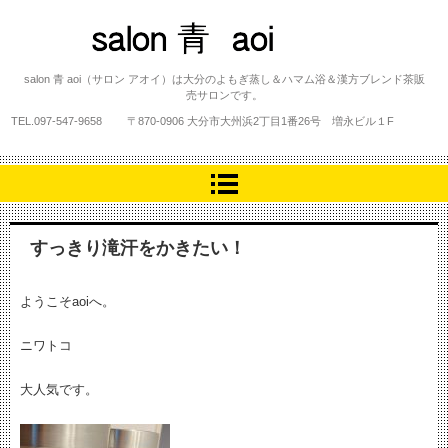
salon 青 aoi
salon 青 aoi（サロン アオイ）は大分のよもぎ蒸し＆ハマム浴＆漢方ブレンド茶販
売サロンです。
TEL.
097-547-9658
〒870-0906 大分市大州浜2丁目1番26号 増永ビル１F
すっきり滝汗をかきたい！
ようこそaoiへ。
ニワトコ
大人気です。