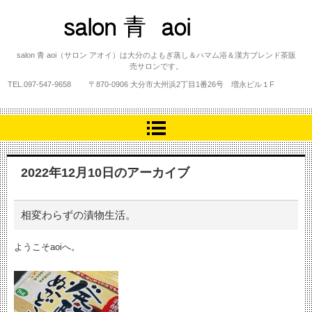
salon 青 aoi
salon 青 aoi（サロン アオイ）は大分のよもぎ蒸し＆ハマム浴＆漢方ブレンド茶販
売サロンです。
TEL.
097-547-9658
〒870-0906 大分市大州浜2丁目1番26号 増永ビル１F
2022年12月10日
のアーカイブ
相変わらずの漬物生活。
ようこそaoiへ。